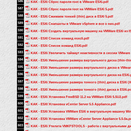
586
KAK - ESXi Сброс пароля root в VMware ESXi.pdf
587
KAK - ESXi Сброс пароля root на VMWare ESXi 5.pdf
588
KAK - ESXi Сжимаем тонкий (thin) диск в ESXi 5.pdf
589
KAK - ESXi Снапшоты в VMware vSphere и все о них.pdf
590
KAK - ESXi Создать виртуальную машину на VMWare ESXi из I
591
KAK - ESXI Список команд esxcli.pdf
592
KAK - ESXi Список команд ESXI.pdf
593
KAK - ESXi Увеличить таймаут неактивности в сессии VMware 
594
KAK - ESXi Уменьшение размера виртуального диска (thin-thic
595
KAK - ESXi Уменьшение размера виртуального диска в VMware
596
KAK - ESXi Уменьшение размера виртуального диска на ESXi.
597
KAK - ESXi Уменьшение размера тонкого (thin) диска в ESXi (
598
KAK - ESXI Уменьшение размера тонкого (thin) диска в ESXi.p
599
KAK - ESXi Установка FreeBSD 11.2 на VMWare ESXi 5.5U2.pdf
600
KAK - ESXI Установка vCenter Server 5.5 Appliance.pdf
601
KAK - ESXi Установка VMWare ESXi в виртуальную машину Win
602
KAK - ESXi Установка VMWare vCenter Server Appliance 5.5.0a.p
603
KAK - ESXi Утилита VMKFSTOOLS - работа с виртуальными ди