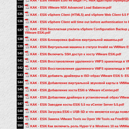
KAK - ESXI VMWare ESXi не видит FC HBA адаптеры сервера.p
534
KAK - ESXi VMware NSX Advanced Load Balancer.pdf
535
KAK - ESXi vSphere Client (HTML5) and vSphere Web Client 6.5 
536
KAK - ESXi vSphere Client will time out before authentication to 
KAK - ESXi Бесплатная утилита vSphere Configuration Back
537
VMware ESXi.pdf
538
KAK - ESXi Блокировка файлов виртуальной машины.pdf
539
KAK - ESXi Виртуальная машина в статусе Invalid на VMWare E
540
KAK - ESXi Включить SSH доступ к хосту VMware ESXi.pdf
541
KAK - ESXi Восстановление удаленного VMFS хранилища в VMw
542
KAK - ESXi Восстановление удаленного VMFS хранилища в VM
543
KAK - ESXi добавить драйверы в ISO-образ VMware ESXi 5- ES
544
KAK - ESXi Добавление виртуальной звуковой карты в VMWar
545
KAK - ESXi Добавление хоста ESXi в VMware vCenter.pdf
546
KAK - ESXi Добавляем драйвера в установочный образ VMwar
547
KAK - ESXi Заводим хосты ESXi 5.5 на vCenter Server 5.5.pdf
548
KAK - ESXi Загрузка ESXi c USB-SD и что меняется когда появ
549
KAK - ESXi Замена VMware Tools на Open VM Tools на FreeBSD
550
KAK - ESXi Как включить роль Hyper-V в Windows 10 на VMWar