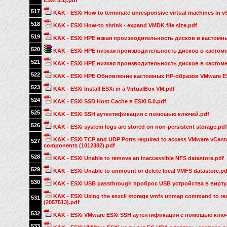
ESXi 5.1).pdf
517
KAK - ESXi How to terminate unresponsive virtual machines in v
518
KAK - ESXi How-to shrink - expand VMDK file size.pdf
519
KAK - ESXi HPE изкая производительность дисков в кастомны
520
KAK - ESXi HPE низкая производительность дисков в кастомных
521
KAK - ESXi HPE низкая производительность дисков в кастомн
522
KAK - ESXi HPE Обновление кастомных HP-образов VMware ES
523
KAK - ESXi Install ESXi in a VirtualBox VM.pdf
524
KAK - ESXi SSD Host Cache в ESXi 5.0.pdf
525
KAK - ESXi SSH аутентификация с помощью ключей.pdf
526
KAK - ESXi system logs are stored on non-persistent storage.pdf
KAK - ESXi TCP and UDP Ports required to access VMware vCente
527
components (1012382).pdf
528
KAK - ESXi Unable to remove an inaccessible NFS datastore.pdf
529
KAK - ESXi Unable to unmount or delete local VMFS datastore.pd
530
KAK - ESXi USB passthrough проброс USB устройства в вирт
KAK - ESXi Using the esxcli storage vmfs unmap command to re
531
(2057513).pdf
532
KAK - ESXi VMware ESXi SSH аутентификация с помощью ключ
533