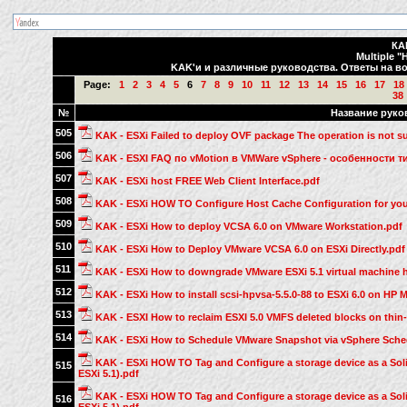
КА
Multiple "
KAK'и и различные руководства. Ответы на во
Page:
1
2
3
4
5
6
7
8
9
10
11
12
13
14
15
16
17
18
38
№
Название руко
505
KAK - ESXi Failed to deploy OVF package The operation is not s
506
KAK - ESXI FAQ по vMotion в VMWare vSphere - особенности т
507
KAK - ESXi host FREE Web Client Interface.pdf
508
KAK - ESXi HOW TO Configure Host Cache Configuration for your V
509
KAK - ESXi How to deploy VCSA 6.0 on VMware Workstation.pdf
510
KAK - ESXi How to Deploy VMware VCSA 6.0 on ESXi Directly.pdf
511
KAK - ESXi How to downgrade VMware ESXi 5.1 virtual machine ha
512
KAK - ESXi How to install scsi-hpvsa-5.5.0-88 to ESXi 6.0 on HP 
513
KAK - ESXI How to reclaim ESXI 5.0 VMFS deleted blocks on thin
514
KAK - ESXi How to Schedule VMware Snapshot via vSphere Sche
KAK - ESXi HOW TO Tag and Configure a storage device as a Solid
515
ESXi 5.1).pdf
KAK - ESXi HOW TO Tag and Configure a storage device as a Solid
516