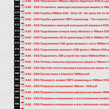
568
KAK - ESXi Обновление VMware vSphere Hypervisor ESXi 5.x до 
569
KAK - ESXi Остановить зависшую виртуальную машину в VMwa
570
KAK - ESXi Ошибка VMWare ESXi - Errno 28 - No space left on de
571
KAK - ESXI Ошибка удаления VMFS хранилища - The resource is
572
KAK - ESXi Перезапуск зависшей виртуальной машины в ESXi 
573
KAK - ESXi Подключаем сетевую папку Windows в VMware ESX
574
KAK - ESXI Подключение iSCSI хранилища (LUN) в VMWare ESX
575
KAK - ESXi Подключение USB диска-флешки к хосту VMWare E
576
KAK - ESXi Подключение внешнего USB диска к VMware ESXi.
577
KAK - ESXi Подключить USB устройство через VMDirectPath к 
578
KAK - ESXi Почему снапшоты виртуальных машин в VMware vSp
579
KAK - ESXi Простой способ миграции виртуальных машин из Vi
580
KAK - ESXi Пустая папка в Datastore VMWare.pdf
581
KAK - ESXi Расширить размер VMFS хранилища в VMWare ESXi
582
KAK - ESXi Резервное копирование VMware - ESXi.pdf
583
KAK - ESXi Резервное копирование виртуальных машин VMW
584
KAK - ESXi Резервное копирование и восстановление конфиг
585
KAK - ESXi Резервное копирование и восстановление конфиг