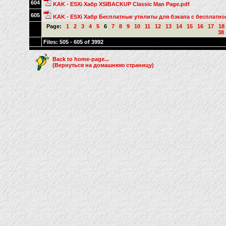
604
KAK - ESXi Хабр XSIBACKUP Classic Man Page.pdf
605
KAK - ESXi Хабр Бесплатные утилиты для бэкапа с бесплатног
Page:
1
2
3
4
5
6
7
8
9
10
11
12
13
14
15
16
17
18
38
Files: 505 - 605 of 3992
Back to home-page...
(Вернуться на домашнюю страницу)