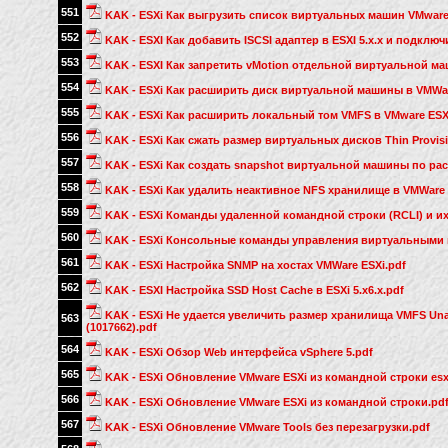
551
KAK - ESXi Как выгрузить список виртуальных машин VMware
552
KAK - ESXI Как добавить ISCSI адаптер в ESXI 5.x.x и подключ
553
KAK - ESXI Как запретить vMotion отдельной виртуальной ма
554
KAK - ESXi Как расширить диск виртуальной машины в VMWar
555
KAK - ESXi Как расширить локальный том VMFS в VMware ESX
556
KAK - ESXi Как сжать размер виртуальных дисков Thin Provisi
557
KAK - ESXi Как создать snapshot виртуальной машины по рас
558
KAK - ESXi Как удалить неактивное NFS хранилище в VMWare 
559
KAK - ESXi Команды удаленной командной строки (RCLI) и их а
560
KAK - ESXi Консольные команды управления виртуальными 
561
KAK - ESXi Настройка SNMP на хостах VMWare ESXi.pdf
562
KAK - ESXI Настройка SSD Host Cache в ESXi 5.x6.x.pdf
KAK - ESXi Не удается увеличить размер хранилища VMFS Unab
563
(1017662).pdf
564
KAK - ESXi Обзор Web интерфейса vSphere 5.pdf
565
KAK - ESXi Обновление VMware ESXi из командной строки esxc
566
KAK - ESXi Обновление VMware ESXi из командной строки.pd
567
KAK - ESXi Обновление VMware Tools без перезагрузки.pdf