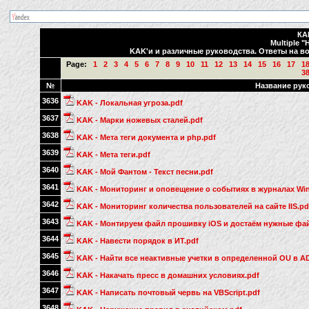
КА
Multiple "
KAK'и и различные руководства. Ответы на во
Page:
1
2
3
4
5
6
7
8
9
10
11
12
13
14
15
16
17
1
3
№
Название рук
3636
KAK - Локальная угроза.pdf
3637
KAK - Марки ножевых сталей.pdf
3638
KAK - Мета теги документа и php.pdf
3639
KAK - Мета теги.pdf
3640
KAK - Мой Фантом - Текст песни.pdf
3641
KAK - Мониторинг и оповещение о событиях в журналах Win
3642
KAK - Мониторинг количества пользователей на сайте IIS.pd
3643
KAK - Монтируем файл прошивку iOS и достаём нужные фа
3644
KAK - Навести порядок в ИТ.pdf
3645
KAK - Найти все неактивные учетки в определенной OU в AD
3646
KAK - Накачать пресс в домашних условиях.pdf
3647
KAK - Написать почтовый червь на VBScript.pdf
3648