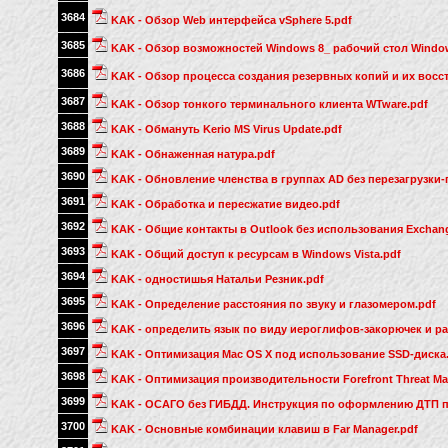
3684
KAK - Обзор Web интерфейса vSphere 5.pdf
3685
KAK - Обзор возможностей Windows 8_ рабочий стол Window
3686
KAK - Обзор процесса создания резервных копий и их восст
3687
KAK - Обзор тонкого терминального клиента WTware.pdf
3688
KAK - Обмануть Kerio MS Virus Update.pdf
3689
KAK - Обнаженная натура.pdf
3690
KAK - Обновление членства в группах AD без перезагрузки-
3691
KAK - Обработка и пересжатие видео.pdf
3692
KAK - Общие контакты в Outlook без использования Exchan
3693
KAK - Общий доступ к ресурсам в Windows Vista.pdf
3694
KAK - одностишья Haтальи Резник.pdf
3695
KAK - Определение расстояния по звуку и глазомером.pdf
3696
KAK - определить язык по виду иероглифов-закорючек и ра
3697
KAK - Оптимизация Mac OS X под использование SSD-диска
3698
KAK - Оптимизация производительности Forefront Threat M
3699
KAK - ОСАГО без ГИБДД. Инструкция по оформлению ДТП п
3700
KAK - Основные комбинации клавиш в Far Manager.pdf