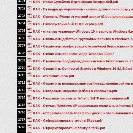
3701
KAK - Остап Сулейман Берта Мария Бендер-бей.pdf
3702
KAK - От ведра до мерзавчика - какими дозами пили водку н
3703
KAK - Отвязать iPhone от учетной записи iCloud для продаж
3704
KAK - Отказоустойчивый DHCP сервер.pdf
3705
KAK - откатить установку Windows 10 и вернуть Windows 8.p
3706
KAK - Отключаем действие групповых политик в Windows 7.
3707
KAK - Отключаем конфигурацию усиленной безопасности Inte
3708
KAK - Отключаем обновление до Windows 10.pdf
3709
KAK - Отключаем предупреждение системы безопасности в 
3710
KAK - Отключить Connected Standby в Windows 10-8.1-8.0.pd
3711
KAK - отключить IPv6.pdf
3712
KAK - Отключить всплывающие push-уведомления сайтов в 
3713
KAK - Отобразить скрытые файлы в Windows 8.pdf
3714
KAK - Отправка письма из Telnet с SMTP авторизацией.pdf
3715
KAK - Отучить Windows XP самовольно включать в Internet Ex
3716
KAK - отформатировать USB флэш диск с использованием e
3717
KAK - Отформатировать текст в Skype.pdf
3718
KAK - Отформатировать флешку в fat16.pdf