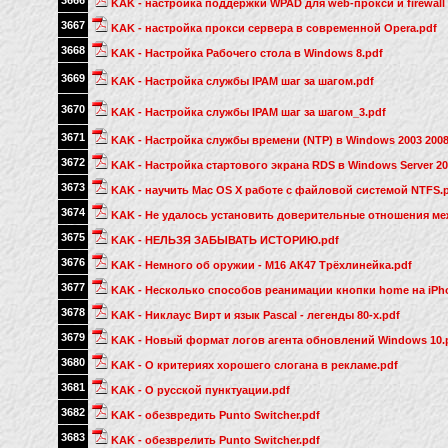
3666
KAK - настройка поддержки WPAD для web-прокси и firewall
3667
KAK - настройка прокси сервера в современной Opera.pdf
3668
KAK - Настройка Рабочего стола в Windows 8.pdf
3669
KAK - Настройка службы IPAM шаг за шагом.pdf
3670
KAK - Настройка службы IPAM шаг за шагом_3.pdf
3671
KAK - Настройка службы времени (NTP) в Windows 2003 2008
3672
KAK - Настройка стартового экрана RDS в Windows Server 20
3673
KAK - научить Mac OS X работе с файловой системой NTFS.
3674
KAK - Не удалось установить доверительные отношения ме
3675
KAK - НЕЛЬЗЯ ЗАБЫВАТЬ ИСТОРИЮ.pdf
3676
KAK - Немного об оружии - М16 АК47 Трёхлинейка.pdf
3677
KAK - Несколько способов реанимации кнопки home на iPho
3678
KAK - Никлаус Вирт и язык Pascal - легенды 80-х.pdf
3679
KAK - Новый формат логов агента обновлений Windows 10.
3680
KAK - О критериях хорошего слогана в рекламе.pdf
3681
KAK - О русской пунктуации.pdf
3682
KAK - обезвредить Punto Switcher.pdf
3683
KAK - обезврелить Punto Switcher.pdf