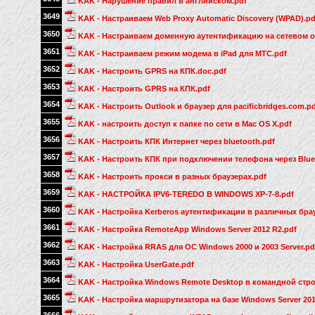
KAK - Нарушение правил в английском.pdf
3649
KAK - Настраиваем Web Proxy Automatic Discovery (WPAD).pd
3650
KAK - Настраиваем доменную аутентификацию на сетевом 
3651
KAK - Настраиваем режим модема в iPad для МТС.pdf
3652
KAK - Настроить GPRS на КПК.doc.pdf
3653
KAK - Настроить GPRS на КПК.pdf
3654
KAK - Настроить Outlook и браузер для pacificbridges.com.pd
3655
KAK - настроить доступ к папке по сети в Mac OS X.pdf
3656
KAK - Настроить КПК Интернет через bluetooth.pdf
3657
KAK - Настроить КПК при подключении телефона через Blue
3658
KAK - Настроить прокси в разных браузерах.pdf
3659
KAK - НАСТРОЙКА IPV6-TEREDO В WINDOWS XP-7-8.pdf
3660
KAK - Настройка Kerberos аутентификации в различных брау
3661
KAK - Настройка RemoteApp Windows Server 2012 R2.pdf
3662
KAK - Настройка RRAS для ОС Windows 2000 и 2003 Server.pd
3663
KAK - Настройка UserGate.pdf
3664
KAK - Настройка Windows Remote Desktop в командной стро
3665
KAK - Настройка маршрутизатора на базе Windows Server 201