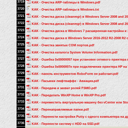
3719
KAK - Очистка ARP-таблицы в Windows.pdf
3720
KAK - Очистка ARP-таблицы в Windows.txt
3721
KAK - Очистка диска (cleanmgr) в Windows Server 2008 and 20
3722
KAK - Очистка диска (cleanmgr) в Windows Server 2008 and 20
3723
KAK - Очистка диска в Windows 7 расширенная настройка и 
3724
KAK - Очистка диска в Windows Server 2016-2012 R2-2008 R2
3725
KAK - Очистка занятых COM портов.pdf
3726
KAK - Очистка каталога System Volume Information.pdf
3727
KAK - Ошибка 0x00000057 при установке сетевого принтера 
3728
KAK - Ошибка 0x0000007e при подключении принтера HP на 
3729
KAK - панель инструментов RoboForm не работает.pdf
3730
KAK - Пасынки люфтваффе - Авиация.pdf
3731
KAK - Передача и захват ролей FSMO.pdf
3732
KAK - Переделать WinXP Home в WinXP Pro.pdf
3733
KAK - переместить виртуальную машину без vCenter или Sto
3734
KAK - Перенаправляемые папки.pdf
3735
KAK - Перенести настройки Putty с одного компьютера на д
3736
KAK - Перенести систему с HDD на SSD.pdf