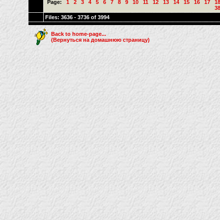
Page:
1
2
3
4
5
6
7
8
9
10
11
12
13
14
15
16
17
1
3
Files: 3636 - 3736 of 3994
Back to home-page...
(Вернуться на домашнюю страницу)