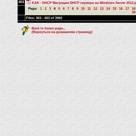
403
KAK - DHCP Миграция DHCP сервера на Windows Server 2012.
Page:
1
2
3
4
5
6
7
8
9
10
11
12
13
14
15
16
17
18
38
Files: 303 - 403 of 3992
Back to home-page...
(Вернуться на домашнюю страницу)