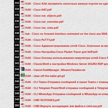
333
KAK - Cisco ASA промапить несколько разных портов на один
334
KAK - Cisco NAT.pdf
335
KAK - Cisco nat_objects.pdf
336
KAK - Cisco nat_overview.pdf
337
KAK - Cisco nat_rules.pdf
338
kak - Cisco no forward interface command on the cisco asa 5505 
339
KAK - Cisco PuTTY.pdf
340
KAK - Cisco Администрирование сетей Cisco. Освоение за ме
341
KAK - Cisco Настройка Cisco Packet Tracer для VoIP.pdf
342
KAK - Cisco Основы использования симулятора сетей Cisco Pa
343
KAK - ClassicShell и настройка Windows Server 2012R2 RDP дл
344
KAK - ClassicTaskManager_WinaeroTweaker.rar
345
KAK - clear-off-the-table-gif.gif
346
KAK - CLI Teams Отправка сообщений в канал Teams с помощ
347
KAK - CLI Telegram PowerShell отправка сообщений в Telegra
348
KAK - CLI WhatsApp Отправка сообщений в WhatsApp из ком
349
KAK - CMD SCHTASKS.pdf
350
KAK - CMD Вернуть ассоциацию .bat файла к cmd.exe.pdf