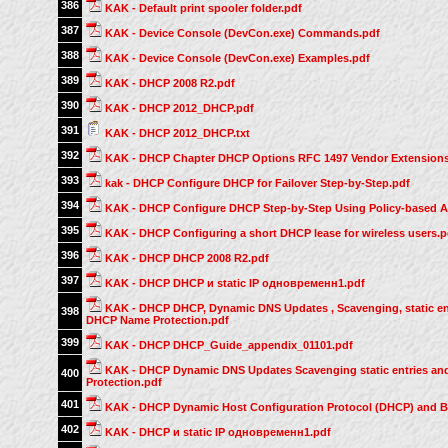
386
KAK - Default print spooler folder.pdf
387
KAK - Device Console (DevCon.exe) Commands.pdf
388
KAK - Device Console (DevCon.exe) Examples.pdf
389
KAK - DHCP 2008 R2.pdf
390
KAK - DHCP 2012_DHCP.pdf
391
KAK - DHCP 2012_DHCP.txt
392
KAK - DHCP Chapter DHCP Options RFC 1497 Vendor Extensions
393
kak - DHCP Configure DHCP for Failover Step-by-Step.pdf
394
KAK - DHCP Configure DHCP Step-by-Step Using Policy-based 
395
KAK - DHCP Configuring a short DHCP lease for wireless users.p
396
KAK - DHCP DHCP 2008 R2.pdf
397
KAK - DHCP DHCP и static IP одновременн1.pdf
KAK - DHCP DHCP, Dynamic DNS Updates , Scavenging, static en
398
DHCP Name Protection.pdf
399
KAK - DHCP DHCP_Guide_appendix_01101.pdf
KAK - DHCP Dynamic DNS Updates Scavenging static entries a
400
Protection.pdf
401
KAK - DHCP Dynamic Host Configuration Protocol (DHCP) and B
402
KAK - DHCP и static IP одновременн1.pdf