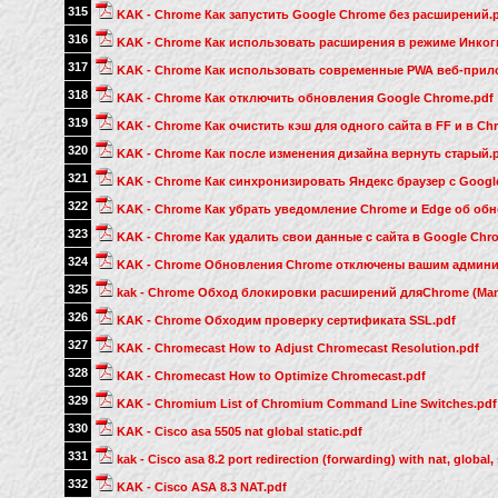
315
KAK - Chrome Как запустить Google Chrome без расширений.
316
KAK - Chrome Как использовать расширения в режиме Инког
317
KAK - Chrome Как использовать современные PWA веб-прил
318
KAK - Chrome Как отключить обновления Google Chrome.pdf
319
KAK - Chrome Как очистить кэш для одного сайта в FF и в Ch
320
KAK - Chrome Как после изменения дизайна вернуть старый.
321
KAK - Chrome Как синхронизировать Яндекс браузер с Googl
322
KAK - Chrome Как убрать уведомление Chrome и Edge об обн
323
KAK - Chrome Как удалить свои данные с сайта в Google Chro
324
KAK - Chrome Обновления Chrome отключены вашим админи
325
kak - Chrome Обход блокировки расширений дляChrome (Mani
326
KAK - Chrome Обходим проверку сертификата SSL.pdf
327
KAK - Chromecast How to Adjust Chromecast Resolution.pdf
328
KAK - Chromecast How to Optimize Chromecast.pdf
329
KAK - Chromium List of Chromium Command Line Switches.pdf
330
KAK - Cisco asa 5505 nat global static.pdf
331
kak - Cisco asa 8.2 port redirection (forwarding) with nat, globa
332
KAK - Cisco ASA 8.3 NAT.pdf