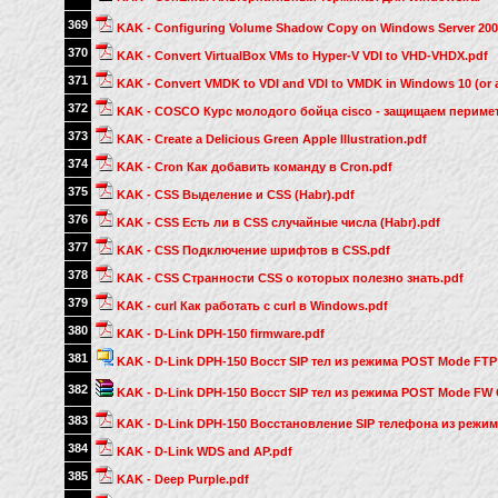
369
KAK - Configuring Volume Shadow Copy on Windows Server 200
370
KAK - Convert VirtualBox VMs to Hyper-V VDI to VHD-VHDX.pdf
371
KAK - Convert VMDK to VDI and VDI to VMDK in Windows 10 (or
372
KAK - COSCO Курс молодого бойца cisco - защищаем периме
373
KAK - Create a Delicious Green Apple Illustration.pdf
374
KAK - Cron Как добавить команду в Cron.pdf
375
KAK - CSS Выделение и CSS (Habr).pdf
376
KAK - CSS Есть ли в CSS случайные числа (Habr).pdf
377
KAK - CSS Подключение шрифтов в CSS.pdf
378
KAK - CSS Странности CSS о которых полезно знать.pdf
379
KAK - curl Как работать с curl в Windows.pdf
380
KAK - D-Link DPH-150 firmware.pdf
381
KAK - D-Link DPH-150 Восст SIP тел из режима POST Mode FTP S
382
KAK - D-Link DPH-150 Восст SIP тел из режима POST Mode FW Co
383
KAK - D-Link DPH-150 Восстановление SIP телефона из режи
384
KAK - D-Link WDS and AP.pdf
385
KAK - Deep Purple.pdf