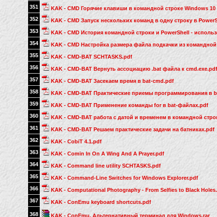
351
KAK - CMD Горячие клавиши в командной строке Windows 10 
352
KAK - CMD Запуск нескольких команд в одну строку в PowerS
353
KAK - CMD История командной строки и PowerShell - исполь
354
KAK - CMD Настройка размера файла подкачки из командной 
355
KAK - CMD-BAT SCHTASKS.pdf
356
KAK - CMD-BAT Вернуть ассоциацию .bat файла к cmd.exe.pd
357
KAK - CMD-BAT Засекаем время в bat-cmd.pdf
358
KAK - CMD-BAT Практические приемы программирования в b
359
KAK - CMD-BAT Применение команды for в bat-файлах.pdf
360
KAK - CMD-BAT работа с датой и временем в командной стро
361
KAK - CMD-BAT Решаем практические задачи на батниках.pdf
362
KAK - CobiT 4.1.pdf
363
KAK - Comin In On A Wing And A Prayer.pdf
364
KAK - Command line utility SCHTASKS.pdf
365
KAK - Command-Line Switches for Windows Explorer.pdf
366
KAK - Computational Photography - From Selfies to Black Holes
367
KAK - ConEmu keyboard shortcuts.pdf
368
KAK - ConEmu. Альтернативный терминал для Windows.rar