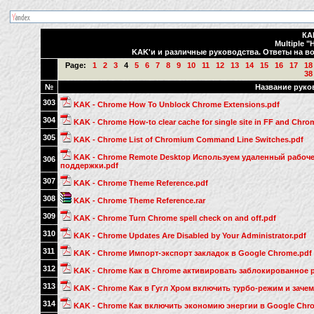
КА
Multiple "
KAK'и и различные руководства. Ответы на во
Page:
1
2
3
4
5
6
7
8
9
10
11
12
13
14
15
16
17
18
38
№
Название руко
303
KAK - Chrome How To Unblock Chrome Extensions.pdf
304
KAK - Chrome How-to clear cache for single site in FF and Chro
305
KAK - Chrome List of Chromium Command Line Switches.pdf
KAK - Chrome Remote Desktop Используем удаленный рабоче
306
поддержки.pdf
307
KAK - Chrome Theme Reference.pdf
308
KAK - Chrome Theme Reference.rar
309
KAK - Chrome Turn Chrome spell check on and off.pdf
310
KAK - Chrome Updates Are Disabled by Your Administrator.pdf
311
KAK - Chrome Импорт-экспорт закладок в Google Chrome.pdf
312
KAK - Chrome Как в Chrome активировать заблокированное 
313
KAK - Chrome Как в Гугл Хром включить турбо-режим и зачем
314
KAK - Chrome Как включить экономию энергии в Google Chr