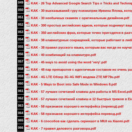
049
KAK - 26 Top Advanced Google Search Tips n Tricks and Techni
050
KAK - 30 высказываний гуру психиатрии Ирвина Ялома, кото
051
KAK - 30 необычных скамеек с оригинальным дизайном.pdf
052
KAK - 300 простых английских идиом, которые поднимут ваш
053
KAK - 350 английских фраз, которые точно пригодятся в разг
054
KAK - 38 клавиатурных сокращений, которые работают в люб
055
KAK - 38 правил русского языка, которым вас нигде не научат
056
KAK - 40 комбинаций на клавиатуре.pdf
057
KAK - 45 ways to avoid using the word 'very'.pdf
058
KAK - 48 пар препаратов с идентичным составом но очень ра
059
KAK - 4G LTE Обзор 3G-4G WiFi модема ZTE MF79u.pdf
060
KAK - 5 Ways to Boot into Safe Mode in Windows 8.pdf
061
KAK - 57 лучших сочетаний клавиш для работы в MS Excel.pdf
062
KAK - 57 лучших сочетаний клавиш и 12 быстрых трюков в Exc
063
KAK - 58 признаков хорошего интерфейса (перевод).pdf
064
KAK - 58 признаков хорошего интерфейса перевод.pdf
065
KAK - 6 способов как сделать скриншот в MIUI на Xiaomi.pdf
066
KAK - 7 правил делового разговора.pdf