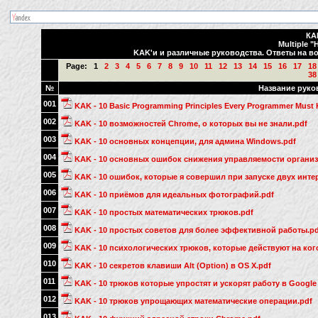
КА
Multiple "
KAK'и и различные руководства. Ответы на во
Page:
1
2
3
4
5
6
7
8
9
10
11
12
13
14
15
16
17
18
38
№
Название руко
001
KAK - 10 Basic Programming Principles Every Programmer Must
002
KAK - 10 возможностей Chrome, о которых вы не знали.pdf
003
KAK - 10 основных концепции, для админа Windows.pdf
004
KAK - 10 основных ошибок снижения управляемости организ
005
KAK - 10 ошибок, которые я совершил при запуске двух инте
006
KAK - 10 приёмов для идеальных фотографий.pdf
007
KAK - 10 простых математических трюков.pdf
008
KAK - 10 простых советов для более эффективной работы.pd
009
KAK - 10 психологических трюков, которые действуют на ког
010
KAK - 10 секретов клавиши Alt (Option) в OS X.pdf
011
KAK - 10 трюков которые упростят и ускорят работу в Google
012
KAK - 10 трюков упрощающих математические операции.pdf
013