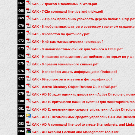
067
KAK - 7 трюков с таблицами в Word.pdf
068
KAK - 7-Zip command line tips and tricks.pdf
069
KAK - 7-zip Как правильно упаковать дерево папок с 7-zip.pd
070
KAK - 8 любопытных фактов о советском граненом стакане.p
071
KAK - 88 советов по фотошопу.pdf
072
KAK - 9 лёгких математических трюков.pdf
073
KAK - 9 малоизвестных фишек для бизнеса в Excel.pdf
074
KAK - 9 нюансов письменного английского, которым не учат 
075
KAK - 9 правил гениального снимка.pdf
076
KAK - 9 способов искать информацию в Яndex.pdf
077
KAK - 99 вопросов и ответов в фотографии.pdf
078
KAK - Active Directory Object Restore Guide RUS.pdf
079
KAK - AD 10 задач администрирования Active Directory с пом
080
KAK - AD 10 критически важных event ID для мониторинга rec
081
KAK - AD 11 незаменимых средств управления Active Directory
082
KAK - AD 11 незаменимых средств управления AD Joe Richards 
083
KAK - AD A command line tool to create Site, subnets, and Links
084
KAK - AD Account Lockout and Management Tools.rar