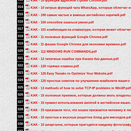
KAK - 10 функций адресной строки Chrome.pdf
014
KAK - 10 хитрых функций чата WhatsApp, которые облегчат о
015
KAK - 100 самых частых и важных английских наречий.pdf
016
KAK - 100 способов казаться умнее.pdf
017
KAK - 101 комбинация на клавиатуре, которая может облегчи
018
KAK - 11 полезных функций Google Chrome.pdf
019
KAK - 11 фишек Google Chrome для экономии времени.pdf
020
KAK - 112 WINDOWS RUN COMMANDS.pdf
021
KAK - 12 типичных ошибок при бэкапе баз данных.pdf
022
KAK - 120 горячих клавиш.pdf
023
KAK - 125 Easy Tweaks to Optimize Your Website.pdf
024
KAK - 125 простых советов по улучшению юзабилити вашего 
025
KAK - 13 methods of how to solve TCP-IP problems in WinXP.pdf
026
KAK - 15 полезных приемов, которые должны знать владельц
027
KAK - 15 правил использования запятой в английском языке.
028
KAK - 15 признаков того, что кошка признается человеку в л
029
KAK - 15 простых и вкусных рецептов блюд для мясоедов.pd
030
KAK - 15 шпаргалок, которые пригодятся каждому фотографу