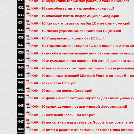
031
KAK - 15 эффективных приемов работы с Word и Excel.pdf
032
KAK - 16 способов гуглить как профессионал.pdf
033
KAK - 19 способов искать информацию в Google.pdf
034
KAK - 1C Как приготовить сотни баз 1С и не сойти с ума.pdf
035
KAK - 1C Легкое управление списками баз 1С (AD).pdf
036
KAK - 1C Управление списками баз 1С 8.pdf
037
KAK - 1C Управление списком баз 1С 8.2 с помощью Active Dir
038
KAK - 2 способа измерять ширину реки без заплыва по ней.p
039
KAK - 20 актуальных ретро-советов 100-летней давности на в
040
KAK - 20 высказываний, которые, которые стоит перечитывать
041
KAK - 20 секретных функций Microsoft Word, о которых Вы не
042
KAK - 20 секретов Excel.pdf
043
KAK - 20 секретов поиска Google.pdf
044
KAK - 20 фишек iPhone которые спрятали для самых умных.p
045
KAK - 20 самых удачных поз для женской фотосессии.pdf
046
KAK - 22 сочетания клавиш на Mac.pdf
047
KAK - 25 пасхальных яиц и секретов Google, о которых ты не 
048
KAK - 25 цитат о работе и стиле жизни от гения Стива Джобса