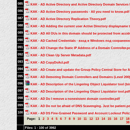
085
KAK - AD Active Directory and Active Directory Domain Services
086
KAK - AD Active Directory passwords - All you need to know.pdf
087
KAK - AD Active Directory Replication Theory.pdf
088
KAK - AD Adding the current user Active Directory displayname
089
KAK - AD All OUs in this domain should be protected from accide
090
KAK - AD Cached Credentials - вход в Windows под сохране
091
KAK - AD Change the Static IP Address of a Domain Controller.p
092
KAK - AD Clean Up Server Metadata.pdf
093
KAK - AD CopyDsAcl.pdf
094
KAK - AD Create and update the Group Policy Central Store for 
095
KAK - AD Demoting Domain Controllers and Domains (Level 200)
096
KAK - AD Description of the Lingering Object Liquidator tool (bin
097
KAK - AD Description of the Lingering Object Liquidator tool.pdf
098
KAK - AD Do I remove a nonexistent domain controller.pdf
099
KAK - AD Do not be afraid of DNS Scavenging. Just be patient.p
100
KAK - AD DS Fine-Grained Password and Account Lockout Polic
Page:
1
2
3
4
5
6
7
8
9
10
11
12
13
14
15
16
17
18
38
Files: 1 - 100 of 3992